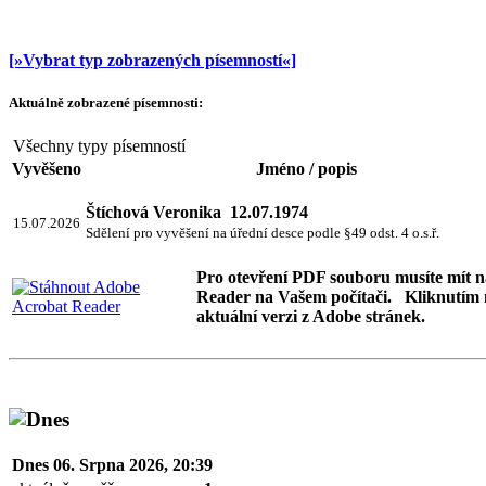
[»Vybrat typ zobrazených písemností«]
Aktuálně zobrazené písemnosti:
Všechny typy písemností
Vyvěšeno
Jméno / popis
Štíchová Veronika 12.07.1974
15.07.2026
Sdělení pro vyvěšení na úřední desce podle §49 odst. 4 o.s.ř.
Pro otevření PDF souboru musíte mít 
Reader na Vašem počítači. Kliknutím 
aktuální verzi z Adobe stránek.
Dnes 06. Srpna 2026, 20:39